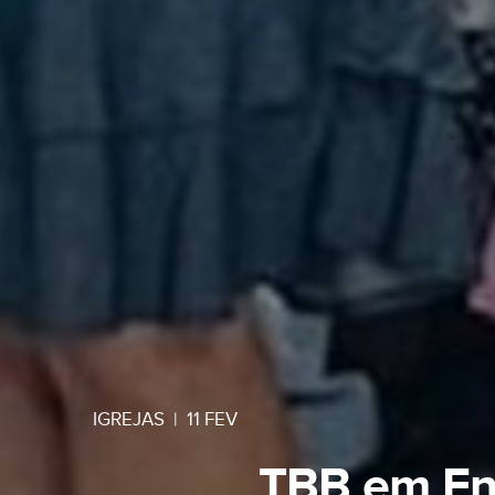
IGREJAS
|
11 FEV
TBB em Env