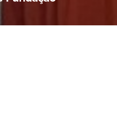
eu dias de
iro e 1º de
omunhão e
ão contou com
, que trouxe