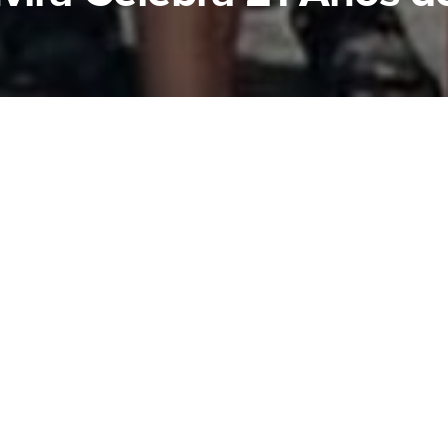
ta Bíblico de Envira, no interior do Amazonas, viv
 e gratidão a Deus ao celebrar, nos dias 31 de jane
eu 21º aniversário de fundação.
es foram marcadas por cultos festivos, louvor, c
 compromisso com a obra do Senhor. A programaç
 da Palavra de Deus pelo Anibal, da Missão Marinha
icantes e desafiadoras à igreja.