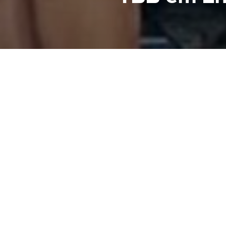
O Templo Batis
grande alegria
fevereiro, o s
As comemoraçõ
renovação do
a ministração
mensagens edif