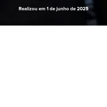
Realizou em 1 de junho de 2025
O TBB de Campinas realizou em 1 de junho de
2025 o batismo de 9 adolescentes! Entre eles o
Igor, filho do pastor Alexandre Silva! Os
batizandos foram incorporados à membresia da
igreja, que celebrou com entusiasmo o
testemunho publico de fé dado pelos jovens
através do batismo nas águas. O TBB de
Campinas está sob a liderança do Pr. Marcelo
Silva há 35 anos.