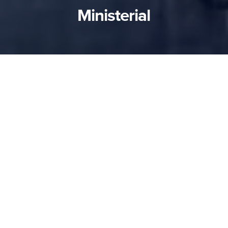
Ministerial
O ministério segue avançando com gratidão a
Deus e sob Sua direção. Em julho, a IBB Nova
Vida, em Campinas (SP), recebeu os novos
obreiros Jameson e Kely, acompanhados do
filho, Joaquim. Eu e minha esposa seguimos
apoiando o PRI – Projeto de Restauração da
igreja – nas áreas administrativa, musical e de
ensino.