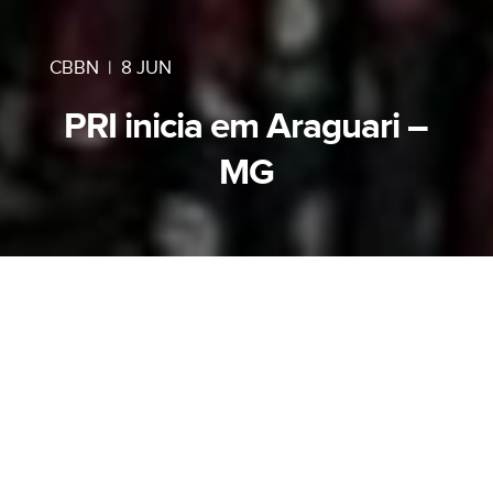
CBBN
|
8 JUN
PRI inicia em Araguari –
MG
A Comunhão Batista Bíblica Nacional (CBBN)
deu início ao Projeto de Restauração de Igrejas
(PRI), iniciativa voltada à revitalização de