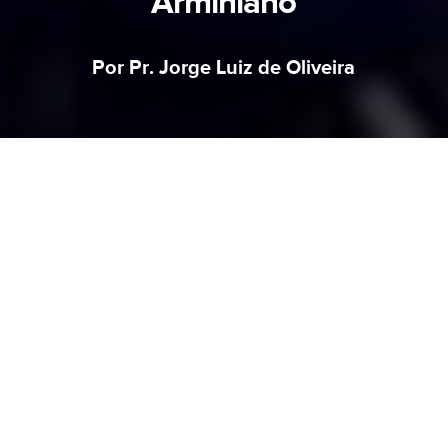
Arminiano
Por Pr. Jorge Luiz de Oliveira
Olá, caro leitor!
Anteriormente, na edição de abril deste ano,
sob o tema: “Não São o ‘Alguns’ de Calvino ou
o Todos das Escrituras”, falei sobre o problema
do sistema de crenças denominado Calvinismo.
Hoje, quero tentar mostrar, de maneira clara, o
problema do sistema de crenças denominado
Arminianismo. Não irei me deter em questões