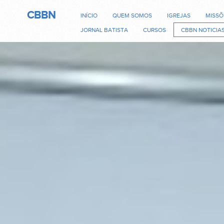
CBBN
INÍCIO
QUEM SOMOS
IGREJAS
MISSÕ
JORNAL BATISTA
CURSOS
CBBN NOTICIA