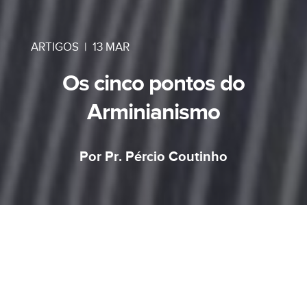
ARTIGOS
|
13 MAR
Os cinco pontos do
Arminianismo
Por Pr. Pércio Coutinho
Após os dez artigos sobre a Tulip do
Calvinismo, alguns podem sentir falta dos cinco
pontos que criaram toda a discussão. Sim, tudo