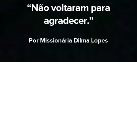
“Não voltaram para
agradecer.”
Por Missionária Dilma Lopes
Fui convidada para palestrar no congresso
Umbabicre, em Campinas. O nosso querido
amigo, pastor de muitos anos, ficou de nos
levar até o local — eu e mais duas irmãs —
enquanto o Pr. Vanderlei estava em uma
reunião.