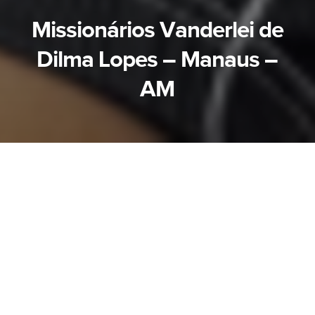
Missionários Vanderlei de
Dilma Lopes – Manaus –
AM
O Senhor desnudou o Seu santo braço perante
os olhos de todas as nações, e todos os confins
da terra verão a salvação do nosso Deus. -
Isaías 52:10
Manaus, dezembro de 2025