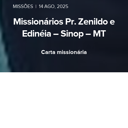
MISSÕES
|
14 AGO, 2025
Missionários Pr. Zenildo e
Edinéia – Sinop – MT
Carta missionária
“Por este menino orava eu, e o Senhor atendeu
à minha petição.”
1 Samuel 1:27