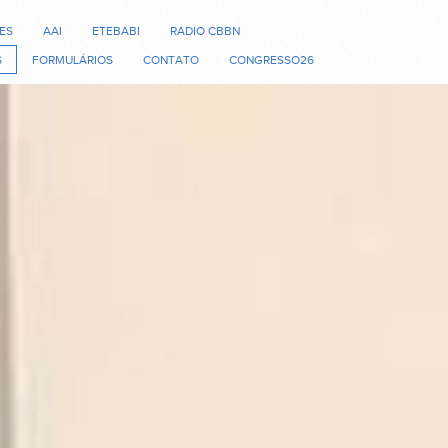
ES
AAI
ETEBABI
RADIO CBBN
S
FORMULÁRIOS
CONTATO
CONGRESSO26