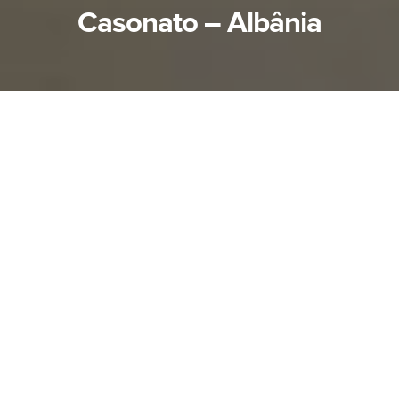
Casonato – Albânia
Queridos irmãos e irmãs,
Muitas coisas aconteceram nos últimos meses,
e sou grata por poder compartilhar um pouco
daquilo que Deus tem feito aqui na Albânia.
Noite para Brilhar
(Night to Shine)