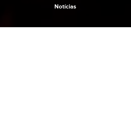
Notícias
Brejo do Zacarias, 25 de Maio de 2025.
“Que a graça seja com todos os que amam a
nosso Senhor Jesus Cristo em sinceridade”
(Efésios 6:24).
Olá queridos e amados irmãos, graça e paz! É
com imenso prazer que vos escrevo para dar
nossas notícias e assim da obra do Senhor no