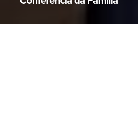
Conferência da Família
A IBB Betânia, em Belo Horizonte–MG, realizou
nos dias 23 e 24 de maio uma edificante
Conferência da Família, marcada por
momentos especiais de adoração, comunhão e
fortalecimento espiritual.
O evento contou com a participação do
Quarteto Inspiração, que abrilhantou a