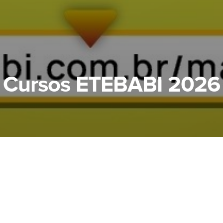
Cursos ETEBABI 2026