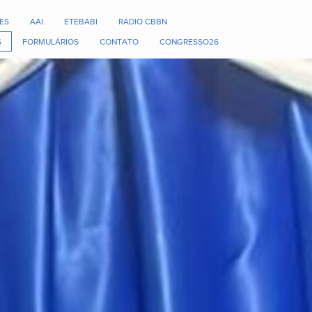
ES
AAI
ETEBABI
RADIO CBBN
S
FORMULÁRIOS
CONTATO
CONGRESSO26