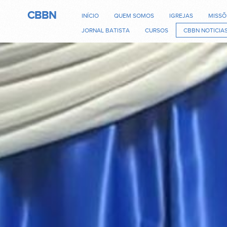
CBBN
INÍCIO
QUEM SOMOS
IGREJAS
MISSÕ
JORNAL BATISTA
CURSOS
CBBN NOTICIA