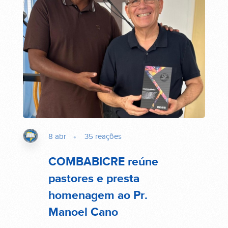
8 abr
35
reações
COMBABICRE reúne
pastores e presta
homenagem ao Pr.
Manoel Cano