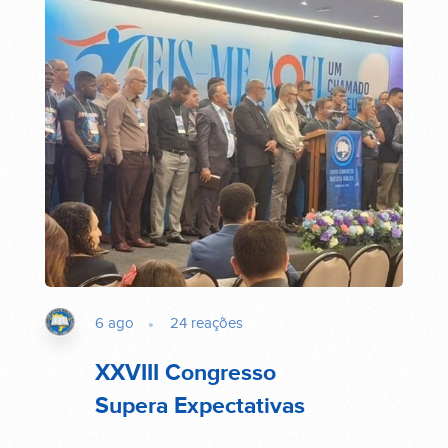
6 ago
24
reações
XXVIII Congresso
Supera Expectativas