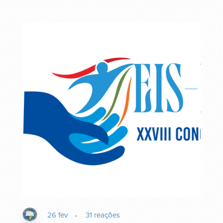
26 fev
31
reações