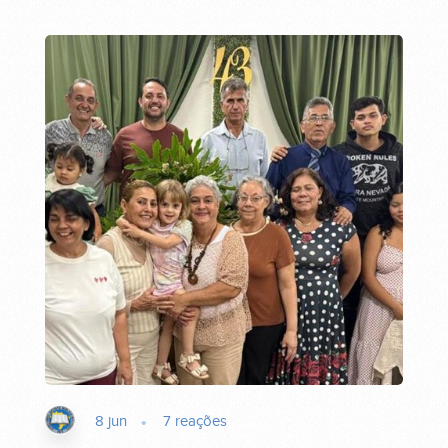
8 jun
7
reações