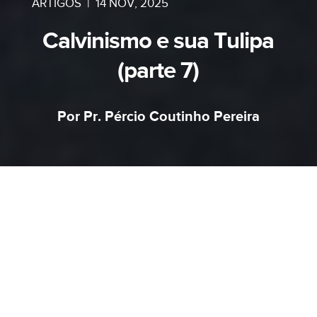
ARTIGOS
|
14 NOV, 2025
Calvinismo e sua Tulipa
(parte 7)
Por Pr. Pércio Coutinho Pereira
Na sétima parte do nosso estudo, continuamos
a tratar sobre a eleição incondicional, ou seja,
segundo o ensino calvinista Deus em sua
soberana escolha decidiu eleger quem ele quis
salvar. Os capítulos de Romanos 9-11,