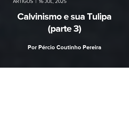
ARTIGOS
|
16 JUL, 2025
Calvinismo e sua Tulipa
(parte 3)
Por Pércio Coutinho Pereira
Nas duas primeiras partes dessa série, tratamos
sobre os rótulos que acabam identificando as
doutrinas aliancistas e dispensacionalistas, bem
como a divergência entre Calvino e o seu aluno
Arminius, o que culminou em declarações de fé