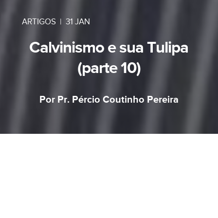
ARTIGOS
|
31 JAN
Calvinismo e sua Tulipa
(parte 10)
Por Pr. Pércio Coutinho Pereira
Chegamos ao final do nosso estudo com a letra
P (Perseverança dos Santos). Alguns pensam
que o ensino sobre a
Perseverança dos
santos
é o mesmo que
segurança eterna
. Por