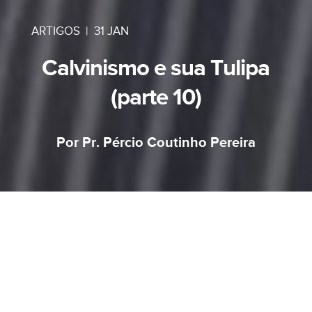
ARTIGOS
|
31 JAN
Calvinismo e sua Tulipa
(parte 10)
Por Pr. Pércio Coutinho Pereira
Chegamos ao final do nosso estudo com a letra
P (Perseverança dos Santos). Alguns pensam
que o ensino sobre a
Perseverança dos
santos
é o mesmo que
segurança eterna
. Por