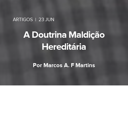
ARTIGOS
|
23 JUN
A Doutrina Maldição
Hereditária
Por Marcos A. F Martins
O “outro evangelho” não desiste de tentar